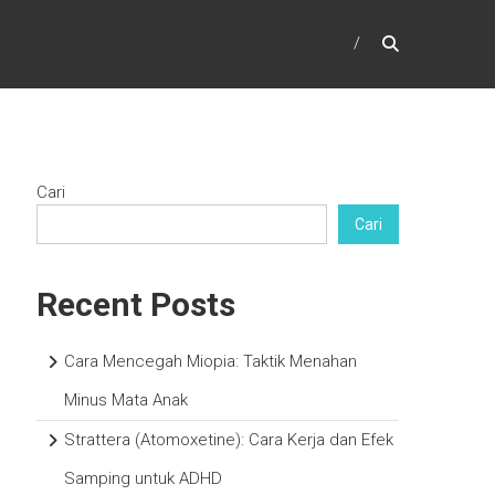
Cari
Cari
Recent Posts
Cara Mencegah Miopia: Taktik Menahan
Minus Mata Anak
Strattera (Atomoxetine): Cara Kerja dan Efek
Samping untuk ADHD