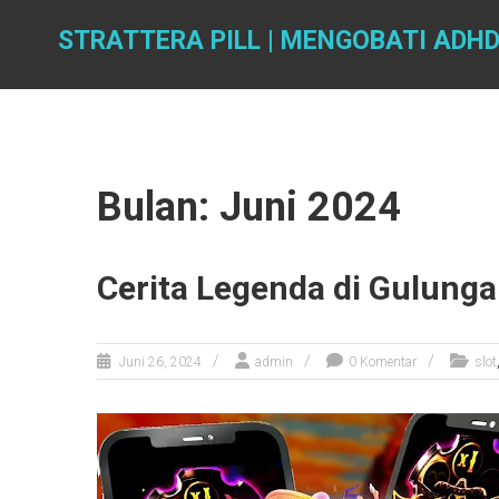
Skip
to
STRATTERA PILL | MENGOBATI ADH
content
Bulan: Juni 2024
Cerita Legenda di Gulunga
Juni 26, 2024
admin
0 Komentar
slot