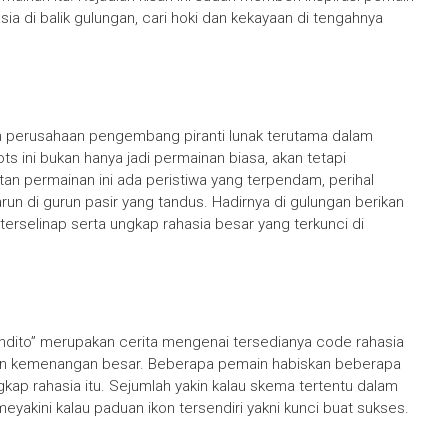
a di balik gulungan, cari hoki dan kekayaan di tengahnya
oleh perusahaan pengembang piranti lunak terutama dalam
lots ini bukan hanya jadi permainan biasa, akan tetapi
tan permainan ini ada peristiwa yang terpendam, perihal
un di gurun pasir yang tandus. Hadirnya di gulungan berikan
erselinap serta ungkap rahasia besar yang terkunci di
andito” merupakan cerita mengenai tersedianya code rahasia
juan kemenangan besar. Beberapa pemain habiskan beberapa
kap rahasia itu. Sejumlah yakin kalau skema tertentu dalam
akini kalau paduan ikon tersendiri yakni kunci buat sukses.