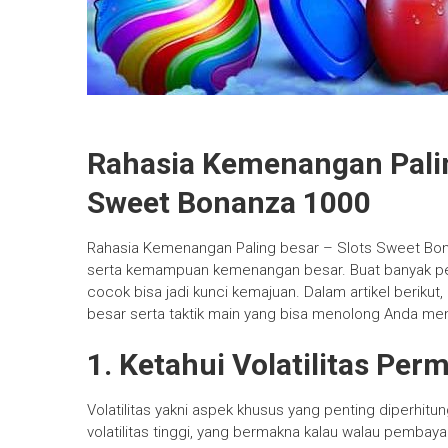
Rahasia Kemenangan Paling
Sweet Bonanza 1000
Rahasia Kemenangan Paling besar – Slots Sweet Bon
serta kemampuan kemenangan besar. Buat banyak pema
cocok bisa jadi kunci kemajuan. Dalam artikel beriku
besar serta taktik main yang bisa menolong Anda m
1. Ketahui Volatilitas Per
Volatilitas yakni aspek khusus yang penting diperhitu
volatilitas tinggi, yang bermakna kalau walau pembay