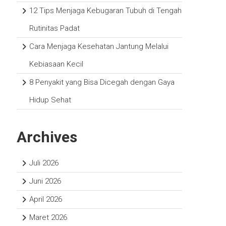
12 Tips Menjaga Kebugaran Tubuh di Tengah
Rutinitas Padat
Cara Menjaga Kesehatan Jantung Melalui
Kebiasaan Kecil
8 Penyakit yang Bisa Dicegah dengan Gaya
Hidup Sehat
Archives
Juli 2026
Juni 2026
April 2026
Maret 2026