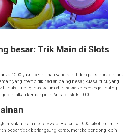
 besar: Trik Main di Slots
anza 1000 yakni permainan yang sarat dengan surprise manis
in yang membidik hadiah paling besar, kuasai trick yang
t, kita bakal mengupas sejumlah rahasia kemenangan paling
engoptimalkan kemampuan Anda di slots 1000.
mainan
ngkan waktu main slots. Sweet Bonanza 1000 diketahui miliki
aran besar tidak berlangsung kerap, mereka condong lebih