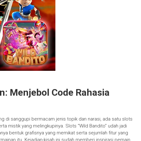
an: Menjebol Code Rahasia
ng di sanggupi bermacam jenis topik dan narasi, ada satu slots
istik yang melingkupinya. Slots “Wild Bandito” udah jadi
hanya bentuk grafisnya yang memikat serta sejumlah fitur yang
rmainan itu. Kejadian-kisah ini sudah memberi inspirasi pemain