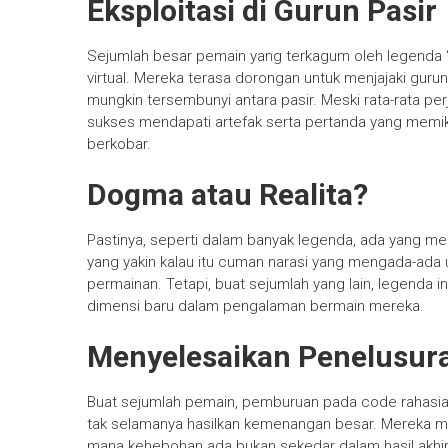
Eksploitasi di Gurun Pasir
Sejumlah besar pemain yang terkagum oleh legenda “
virtual. Mereka terasa dorongan untuk menjajaki gurun p
mungkin tersembunyi antara pasir. Meski rata-rata perj
sukses mendapati artefak serta pertanda yang memik
berkobar.
Dogma atau Realita?
Pastinya, seperti dalam banyak legenda, ada yang men
yang yakin kalau itu cuman narasi yang mengada-ada
permainan. Tetapi, buat sejumlah yang lain, legenda in
dimensi baru dalam pengalaman bermain mereka.
Menyelesaikan Penelusur
Buat sejumlah pemain, pemburuan pada code rahasia d
tak selamanya hasilkan kemenangan besar. Mereka
mana kehebohan ada bukan sekedar dalam hasil akhir