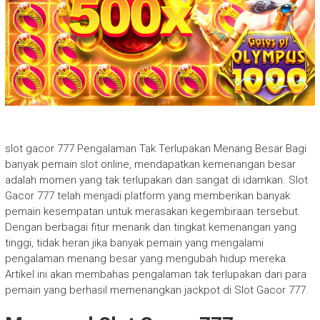
slot gacor 777 Pengalaman Tak Terlupakan Menang Besar Bagi
banyak pemain slot online, mendapatkan kemenangan besar
adalah momen yang tak terlupakan dan sangat di idamkan. Slot
Gacor 777 telah menjadi platform yang memberikan banyak
pemain kesempatan untuk merasakan kegembiraan tersebut.
Dengan berbagai fitur menarik dan tingkat kemenangan yang
tinggi, tidak heran jika banyak pemain yang mengalami
pengalaman menang besar yang mengubah hidup mereka.
Artikel ini akan membahas pengalaman tak terlupakan dari para
pemain yang berhasil memenangkan jackpot di Slot Gacor 777.