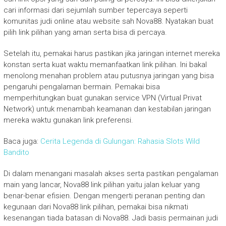
cari informasi dari sejumlah sumber tepercaya seperti
komunitas judi online atau website sah Nova88. Nyatakan buat
pilih link pilihan yang aman serta bisa di percaya.
Setelah itu, pemakai harus pastikan jika jaringan internet mereka
konstan serta kuat waktu memanfaatkan link pilihan. Ini bakal
menolong menahan problem atau putusnya jaringan yang bisa
pengaruhi pengalaman bermain. Pemakai bisa
memperhitungkan buat gunakan service VPN (Virtual Privat
Network) untuk menambah keamanan dan kestabilan jaringan
mereka waktu gunakan link preferensi.
Baca juga:
Cerita Legenda di Gulungan: Rahasia Slots Wild
Bandito
Di dalam menangani masalah akses serta pastikan pengalaman
main yang lancar, Nova88 link pilihan yaitu jalan keluar yang
benar-benar efisien. Dengan mengerti peranan penting dan
kegunaan dari Nova88 link pilihan, pemakai bisa nikmati
kesenangan tiada batasan di Nova88. Jadi basis permainan judi