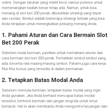
online. Dengan taruhan yang relatif kecil, namun potensi untuk
memenangkan hadiah besar tetap ada. Namun, untuk bisa
menang di slot bet 200 perak, dibutuhkan strategi yang tepat
dan cerdas. Berikut adalah beberapa strategi terbaik yang bisa
Anda terapkan untuk meningkatkan peluang menang Anda:
1.
Pahami Aturan dan Cara Bermain Slot
Bet 200 Perak
Sebelum mulai bermain, pastikan untuk memahami aturan dan
cara bermain slot bet 200 perak. Perhatikan simbol-simbol yang
ada, beserta nilai masing-masing simbol. Pahami juga cara kerja
fitur-fitur bonus yang tersedia di dalam permainan.
2.
Tetapkan Batas Modal Anda
Sebelum memulai bermain, tetapkan batas modal yang ingin
Anda gunakan. Jika Anda berhasil mencapai batas modal
tersebut, berhenti bermain dan jangan tergoda untuk terus
bertaruh. Hal ini akan membantu Anda mengontrol keuangan dan