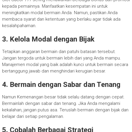
kepada pemainnya. Manfaatkan kesempatan ini untuk
meningkatkan modal bermain Anda. Namun, pastikan Anda
membaca syarat dan ketentuan yang berlaku agar tidak ada
kesalahpahaman.
3. Kelola Modal dengan Bijak
Tetapkan anggaran bermain dan patuhi batasan tersebut.
Jangan tergoda untuk bermain lebih dari yang Anda mampu.
Manajemen modal yang baik adalah kunci untuk bermain secara
bertanggung jawab dan menghindari kerugian besar.
4. Bermain dengan Sabar dan Tenang
Namun Kemenangan besar tidak selalu datang dengan cepat.
Bermainlah dengan sabar dan tenang. Jika Anda mengalami
kekalahan, jangan putus asa. Teruslah bermain dengan bijak dan
belajar dari setiap pengalaman.
5. Cobalah Berbagai Strategi