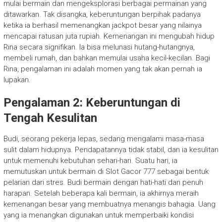
mulai bermain dan mengeksplorasi berbagai permainan yang
ditawarkan. Tak disangka, keberuntungan berpihak padanya
ketika ia berhasil memenangkan jackpot besar yang nilainya
mencapai ratusan juta rupiah. Kemenangan ini mengubah hidup
Rina secara signifikan. Ia bisa melunasi hutang-hutangnya,
membeli rumah, dan bahkan memulai usaha kecil-kecilan. Bagi
Rina, pengalaman ini adalah momen yang tak akan pernah ia
lupakan.
Pengalaman 2: Keberuntungan di
Tengah Kesulitan
Budi, seorang pekerja lepas, sedang mengalami masa-masa
sulit dalam hidupnya. Pendapatannya tidak stabil, dan ia kesulitan
untuk memenuhi kebutuhan sehari-hari. Suatu hari, ia
memutuskan untuk bermain di Slot Gacor 777 sebagai bentuk
pelarian dari stres. Budi bermain dengan hati-hati dan penuh
harapan. Setelah beberapa kali bermain, ia akhirnya meraih
kemenangan besar yang membuatnya menangis bahagia. Uang
yang ia menangkan digunakan untuk memperbaiki kondisi