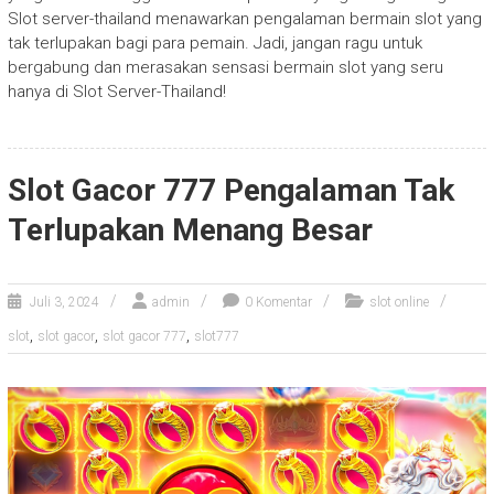
Slot server-thailand menawarkan pengalaman bermain slot yang
tak terlupakan bagi para pemain. Jadi, jangan ragu untuk
bergabung dan merasakan sensasi bermain slot yang seru
hanya di Slot Server-Thailand!
Slot Gacor 777 Pengalaman Tak
Terlupakan Menang Besar
Juli 3, 2024
admin
0 Komentar
slot online
,
,
,
slot
slot gacor
slot gacor 777
slot777