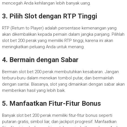
mencegah Anda kehilangan lebih banyak uang.
3.
Pilih Slot dengan RTP Tinggi
RTP (Return to Player) adalah persentase kemenangan yang
akan dikembalikan kepada pemain dalam jangka panjang. Pilihlah
slot bet 200 perak yang memiliki RTP tinggi, karena ini akan
meningkatkan peluang Anda untuk menang.
4.
Bermain dengan Sabar
Bermain slot bet 200 perak membutuhkan kesabaran. Jangan
terburu-buru dalam menekan tombol putar, dan bermainlah
dengan santai. Biasanya, slot yang dimainkan dengan sabar akan
memberikan hasil yang lebih baik.
5.
Manfaatkan Fitur-Fitur Bonus
Banyak slot bet 200 perak memiliki fitur-fitur bonus seperti
putaran gratis, simbol liar, dan jackpot progresif. Manfaatkan