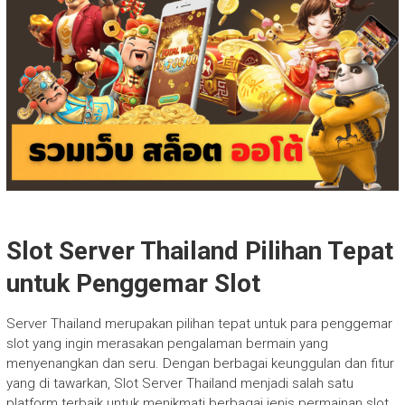
Slot Server Thailand Pilihan Tepat
untuk Penggemar Slot
Server Thailand merupakan pilihan tepat untuk para penggemar
slot yang ingin merasakan pengalaman bermain yang
menyenangkan dan seru. Dengan berbagai keunggulan dan fitur
yang di tawarkan, Slot Server Thailand menjadi salah satu
platform terbaik untuk menikmati berbagai jenis permainan slot