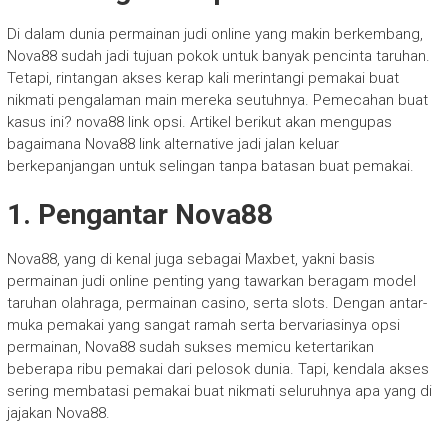
Di dalam dunia permainan judi online yang makin berkembang,
Nova88 sudah jadi tujuan pokok untuk banyak pencinta taruhan.
Tetapi, rintangan akses kerap kali merintangi pemakai buat
nikmati pengalaman main mereka seutuhnya. Pemecahan buat
kasus ini? nova88 link opsi. Artikel berikut akan mengupas
bagaimana Nova88 link alternative jadi jalan keluar
berkepanjangan untuk selingan tanpa batasan buat pemakai.
1. Pengantar Nova88
Nova88, yang di kenal juga sebagai Maxbet, yakni basis
permainan judi online penting yang tawarkan beragam model
taruhan olahraga, permainan casino, serta slots. Dengan antar-
muka pemakai yang sangat ramah serta bervariasinya opsi
permainan, Nova88 sudah sukses memicu ketertarikan
beberapa ribu pemakai dari pelosok dunia. Tapi, kendala akses
sering membatasi pemakai buat nikmati seluruhnya apa yang di
jajakan Nova88.