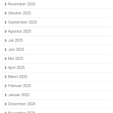
November 2025
Oktober 2025
September 2025
Agustus 2025
Juli 2025
Juni 2025
Mei 2025
April 2025
Maret 2025
Februari 2025
Januari 2025
Desember 2024
November 2024