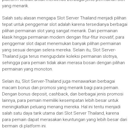
yang menarik.
Salah satu alasan mengapa Slot Server Thailand menjadi pilihan
tepat untuk penggemar slot adalah karena tersedianya berbagai
pilihan permainan slot yang sangat menarik. Dari permainan
klasik hingga permainan modern dengan fitur-fitur inovatif, para
penggemar slot dapat menemukan banyak pilihan permainan
yang sesuai dengan selera mereka. Selain itu, Slot Server-
Thailand juga terus mengupdate koleksi permainan slotnya,
sehingga para pemain tidak akan merasa bosan dengan pilihan
permainan yang monoton.
Selain itu, Slot Server-Thailand juga menawarkan berbagai
macam bonus dan promosi yang menarik bagi para pemain.
Dengan bonus deposit, cashback, dan berbagai jenis promosi
lainnya, para pemain memiliki kesempatan lebih besar untuk
meningkatkan peluang menang mereka. Hal ini tentu menjadi
salah satu daya tarik utama dari Slot Server Thailand, karena
para pemain dapat merasakan keuntungan yang lebih besar dari
bermain di platform ini.