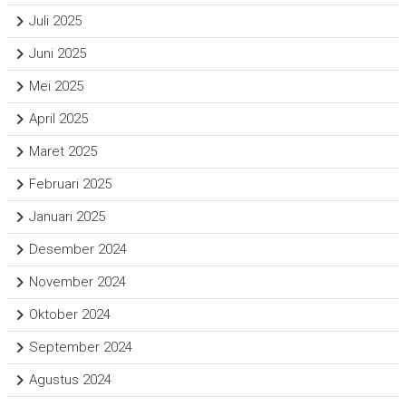
Juli 2025
Juni 2025
Mei 2025
April 2025
Maret 2025
Februari 2025
Januari 2025
Desember 2024
November 2024
Oktober 2024
September 2024
Agustus 2024