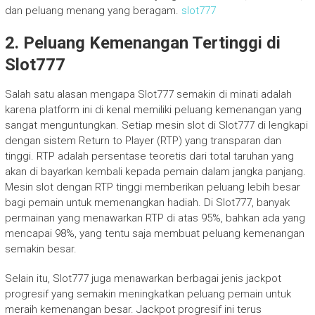
dan peluang menang yang beragam.
slot777
2.
Peluang Kemenangan Tertinggi di
Slot777
Salah satu alasan mengapa Slot777 semakin di minati adalah
karena platform ini di kenal memiliki peluang kemenangan yang
sangat menguntungkan. Setiap mesin slot di Slot777 di lengkapi
dengan sistem Return to Player (RTP) yang transparan dan
tinggi. RTP adalah persentase teoretis dari total taruhan yang
akan di bayarkan kembali kepada pemain dalam jangka panjang.
Mesin slot dengan RTP tinggi memberikan peluang lebih besar
bagi pemain untuk memenangkan hadiah. Di Slot777, banyak
permainan yang menawarkan RTP di atas 95%, bahkan ada yang
mencapai 98%, yang tentu saja membuat peluang kemenangan
semakin besar.
Selain itu, Slot777 juga menawarkan berbagai jenis jackpot
progresif yang semakin meningkatkan peluang pemain untuk
meraih kemenangan besar. Jackpot progresif ini terus