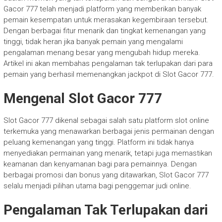
Gacor 777 telah menjadi platform yang memberikan banyak
pemain kesempatan untuk merasakan kegembiraan tersebut.
Dengan berbagai fitur menarik dan tingkat kemenangan yang
tinggi, tidak heran jika banyak pemain yang mengalami
pengalaman menang besar yang mengubah hidup mereka.
Artikel ini akan membahas pengalaman tak terlupakan dari para
pemain yang berhasil memenangkan jackpot di Slot Gacor 777.
Mengenal Slot Gacor 777
Slot Gacor 777 dikenal sebagai salah satu platform slot online
terkemuka yang menawarkan berbagai jenis permainan dengan
peluang kemenangan yang tinggi. Platform ini tidak hanya
menyediakan permainan yang menarik, tetapi juga memastikan
keamanan dan kenyamanan bagi para pemainnya. Dengan
berbagai promosi dan bonus yang ditawarkan, Slot Gacor 777
selalu menjadi pilihan utama bagi penggemar judi online.
Pengalaman Tak Terlupakan dari