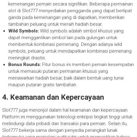
kemenangan pemain secara signifikan. Beberapa permainan
slot di Slot777 menyediakan pengganda yang dapat berlipat
ganda pada kemenangan yang di dapatkan, memberikan
tambahan peluang untuk meraih hadiah besar.
Wild Symbols:
Wild symbols adalah simbol khusus yang
dapat menggantikan simbol lain pada gulungan untuk
membentuk kombinasi pemenang. Dengan adanya wild
symbols, peluang untuk mendapatkan kombinasi pemenang
meningkat drastis.
Bonus Rounds:
Fitur bonus ini memberi pemain kesempatan
untuk memasuki putaran permainan khusus yang
menawarkan hadiah besar, baik dalam bentuk uang tunai
maupun putaran gratis tambahan.
4.
Keamanan dan Kepercayaan
Slot777 juga menonjol dalam hal keamanan dan kepercayaan.
Platform ini menggunakan teknologi enkripsi tingkat tinggi untuk
melindungi data pribadi dan transaksi para pemain. Selain itu,
Slot777 bekerja sama dengan penyedia perangkat lunak
terkemuka yang menjalani audit rutin untuk memastikan bahwa