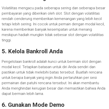
Volatilitas mengacu pada seberapa sering dan seberapa besar
pembayaran yang diberikan oleh slot. Slot dengan volatilitas
rendah cenderung memberikan kemenangan yang lebih kecil
tetapi lebih sering. Ini cocok untuk pemain dengan modal kecil,
karena memberikan banyak kesempatan untuk menang
meskipun hadiah mungkin tidak sebesar slot dengan volatilitas
tinggi.
5.
Kelola Bankroll Anda
Pengelolaan bankroll adalah kunci untuk bermain slot dengan
modal kecil. Tetapkan batasan untuk diri Anda sendiri dan
pastikan untuk tidak melebihi batas tersebut. Buatlah rencana
untuk berapa banyak yang ingin Anda pertaruhkan per sesi
permainan dan patuhi rencana tersebut. Ini akan membantu
Anda menghindari kerugian besar dan memastikan bahwa Anda
dapat bermain lebih lama.
6.
Gunakan Mode Demo