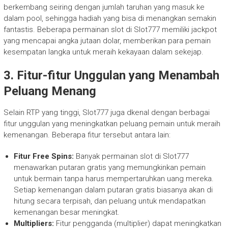
berkembang seiring dengan jumlah taruhan yang masuk ke
dalam pool, sehingga hadiah yang bisa di menangkan semakin
fantastis. Beberapa permainan slot di Slot777 memiliki jackpot
yang mencapai angka jutaan dolar, memberikan para pemain
kesempatan langka untuk meraih kekayaan dalam sekejap.
3.
Fitur-fitur Unggulan yang Menambah
Peluang Menang
Selain RTP yang tinggi, Slot777 juga dkenal dengan berbagai
fitur unggulan yang meningkatkan peluang pemain untuk meraih
kemenangan. Beberapa fitur tersebut antara lain:
Fitur Free Spins:
Banyak permainan slot di Slot777
menawarkan putaran gratis yang memungkinkan pemain
untuk bermain tanpa harus mempertaruhkan uang mereka.
Setiap kemenangan dalam putaran gratis biasanya akan di
hitung secara terpisah, dan peluang untuk mendapatkan
kemenangan besar meningkat.
Multipliers:
Fitur pengganda (multiplier) dapat meningkatkan