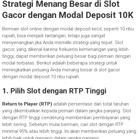
Strategi Menang Besar di Slot
Gacor dengan Modal Deposit 10K
Bermain slot online dengan modal deposit kecil, seperti 10 ribu
rupiah, bisa menjadi tantangan, tetapi juga sangat
menyenangkan jika Anda memiliki strategi yang tepat. Slot
gacor, yang dikenal karena frekuensi kemenangan yang lebih
tinggi, dapat memberikan peluang besar bagi pemain dengan
modal terbatas. Berikut adalah beberapa strategi untuk
meningkatkan peluang Anda menang besar di slot gacor
dengan modal deposit 10 ribu rupiah.
1.
Pilih Slot dengan RTP Tinggi
Return to Player (RTP)
adalah persentase dari total taruhan
yang dikembalikan kepada pemain dalam jangka panjang. Slot
dengan RTP tinggi cenderung memberikan pembayaran yang
lebih sering. Sebelum mulai bermain, cari slot dengan RTP
minimal 95% atau lebih tinggi. Ini akan memberikan peluang yang
lebih baik untuk menang dalam jangka panjang.