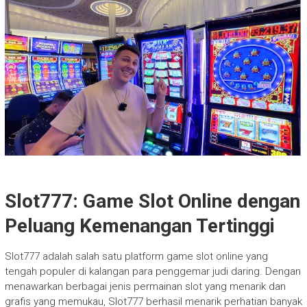
Slot777: Game Slot Online dengan
Peluang Kemenangan Tertinggi
Slot777 adalah salah satu platform game slot online yang
tengah populer di kalangan para penggemar judi daring. Dengan
menawarkan berbagai jenis permainan slot yang menarik dan
grafis yang memukau, Slot777 berhasil menarik perhatian banyak