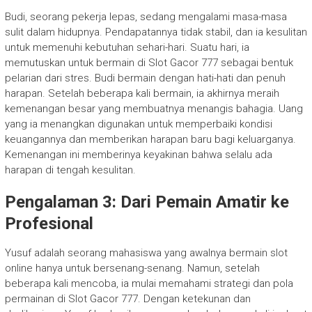
Budi, seorang pekerja lepas, sedang mengalami masa-masa
sulit dalam hidupnya. Pendapatannya tidak stabil, dan ia kesulitan
untuk memenuhi kebutuhan sehari-hari. Suatu hari, ia
memutuskan untuk bermain di Slot Gacor 777 sebagai bentuk
pelarian dari stres. Budi bermain dengan hati-hati dan penuh
harapan. Setelah beberapa kali bermain, ia akhirnya meraih
kemenangan besar yang membuatnya menangis bahagia. Uang
yang ia menangkan digunakan untuk memperbaiki kondisi
keuangannya dan memberikan harapan baru bagi keluarganya.
Kemenangan ini memberinya keyakinan bahwa selalu ada
harapan di tengah kesulitan.
Pengalaman 3: Dari Pemain Amatir ke
Profesional
Yusuf adalah seorang mahasiswa yang awalnya bermain slot
online hanya untuk bersenang-senang. Namun, setelah
beberapa kali mencoba, ia mulai memahami strategi dan pola
permainan di Slot Gacor 777. Dengan ketekunan dan