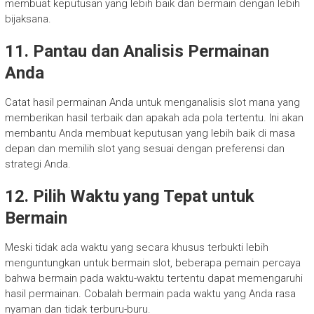
membuat keputusan yang lebih baik dan bermain dengan lebih
bijaksana.
11.
Pantau dan Analisis Permainan
Anda
Catat hasil permainan Anda untuk menganalisis slot mana yang
memberikan hasil terbaik dan apakah ada pola tertentu. Ini akan
membantu Anda membuat keputusan yang lebih baik di masa
depan dan memilih slot yang sesuai dengan preferensi dan
strategi Anda.
12.
Pilih Waktu yang Tepat untuk
Bermain
Meski tidak ada waktu yang secara khusus terbukti lebih
menguntungkan untuk bermain slot, beberapa pemain percaya
bahwa bermain pada waktu-waktu tertentu dapat memengaruhi
hasil permainan. Cobalah bermain pada waktu yang Anda rasa
nyaman dan tidak terburu-buru.