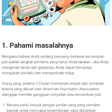
1. Pahami masalahnya
Mengakui bahwa Anda sedang berjuang melawan kecanduan
judi adalah langkah pertama yang harus Anda lakukan. Jika Anda
mengenali tanda dan gejalanya, Anda dapat berupaya
mengubah perilaku dan memperbaiki hidup.
Orang yang, selama 12 bulan memenuhi empat dari sembilan
kriteria yang dibuat oleh American Psychiatric Association,
dianggap memiliki gangguan perjudian atau kecanduan judi:
Merasa perlu berjudi dengan jumlah uang yang semakin
banyak untuk mencapai kegembiraan yang diinginkan