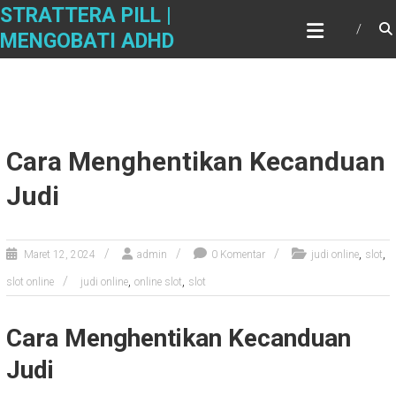
Skip
STRATTERA PILL |
to
MENGOBATI ADHD
content
Cara Menghentikan Kecanduan
Judi
,
,
Maret 12, 2024
admin
0 Komentar
judi online
slot
,
,
slot online
judi online
online slot
slot
Cara Menghentikan Kecanduan
Judi