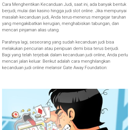
Cara Menghentikan Kecanduan Judi, saat ini, ada banyak bentuk
berjudi, mulai dari kasino hingga judi slot online. Jika mempunyai
masalah kecanduan judi, Anda terus-menerus mengejar taruhan
yang mengakibatkan kerugian, menghabiskan tabungan, dan
mencari pinjaman alias utang.
Parahnya lagi, seseorang yang sudah kecanduan judi bisa
melakukan pencurian atau penipuan demi bisa terus berjudi.
Bagi yang telah terjebak dalam kecanduan judi online, Anda perlu
mencari jalan keluar. Berikut adalah cara menghilangkan
kecanduan judi online melansir Gate Away Foundation: