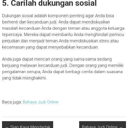
5. Carilah dukungan sosial
Dukungan sosial adalah komponen penting agar Anda bisa
berhenti dari kecanduan judi. Anda dapat mendiskusikan
masalah kecanduan Anda dengan teman atau anggota keluarga
tepercaya. Mereka dapat membantu Anda menghindari pemicu
perjudian dan menjadi teman Anda mendiskusikan stres atau
kecemasan yang dapat menyebabkan kecanduan.
Anda juga dapat mencari orang yang sama-sama sedang
berjuang melawan kecanduan judi. Dengan orang yang memiliki
pengalaman serupa, Anda dapat berbagi cerita dalam suasana
yang tidak menghakimi.
Baca juga:
Bahaya Judi Online
←
Siap Kaya Mendadak
Bahaya Judi Online
→