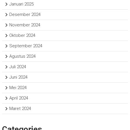
Januari 2025
Desember 2024
November 2024
Oktober 2024
September 2024
Agustus 2024
Juli 2024
Juni 2024
Mei 2024
April 2024
Maret 2024
Categories