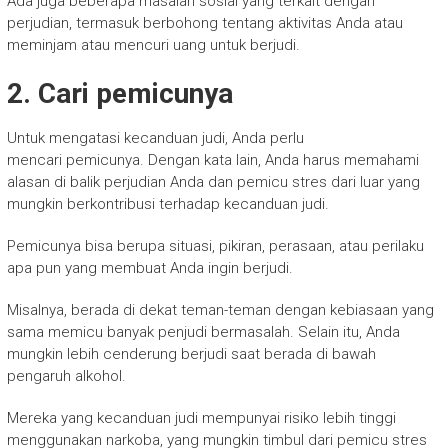
Ada juga beberapa masalah sosial yang terkait dengan
perjudian, termasuk berbohong tentang aktivitas Anda atau
meminjam atau mencuri uang untuk berjudi.
2. Cari pemicunya
Untuk mengatasi kecanduan judi, Anda perlu
mencari pemicunya. Dengan kata lain, Anda harus memahami
alasan di balik perjudian Anda dan pemicu stres dari luar yang
mungkin berkontribusi terhadap kecanduan judi.
Pemicunya bisa berupa situasi, pikiran, perasaan, atau perilaku
apa pun yang membuat Anda ingin berjudi.
Misalnya, berada di dekat teman-teman dengan kebiasaan yang
sama memicu banyak penjudi bermasalah. Selain itu, Anda
mungkin lebih cenderung berjudi saat berada di bawah
pengaruh alkohol.
Mereka yang kecanduan judi mempunyai risiko lebih tinggi
menggunakan narkoba, yang mungkin timbul dari pemicu stres