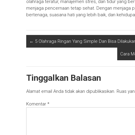
olahraga teratur, manajemen stres, dan tidur yang ber
menjaga pencernaan tetap sehat. Dengan menjaga pen
bertenaga, suasana hati yang lebih baik, dan kehidupa
←
5 Olahraga Ringan Yang Simple Dan Bisa Dilakuka
Cara Me
Tinggalkan Balasan
Alamat email Anda tidak akan dipublikasikan.
Ruas yan
Komentar
*