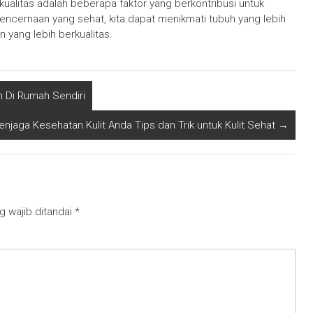
kualitas adalah beberapa faktor yang berkontribusi untuk
cernaan yang sehat, kita dapat menikmati tubuh yang lebih
n yang lebih berkualitas.
n Di Rumah Sendiri
njaga Kesehatan Kulit Anda Tips dan Trik untuk Kulit Sehat
→
g wajib ditandai
*