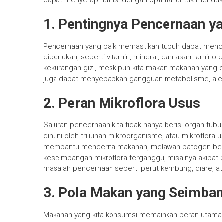
dapat menyerap nutrisi dengan optimal untuk menduku
1. Pentingnya Pencernaan y
Pencernaan yang baik memastikan tubuh dapat mence
diperlukan, seperti vitamin, mineral, dan asam amino
kekurangan gizi, meskipun kita makan makanan yang cu
juga dapat menyebabkan gangguan metabolisme, alerg
2. Peran Mikroflora Usus
Saluran pencernaan kita tidak hanya berisi organ tubu
dihuni oleh triliunan mikroorganisme, atau mikroflora 
membantu mencerna makanan, melawan patogen berb
keseimbangan mikroflora terganggu, misalnya akibat 
masalah pencernaan seperti perut kembung, diare, at
3. Pola Makan yang Seimba
Makanan yang kita konsumsi memainkan peran utama