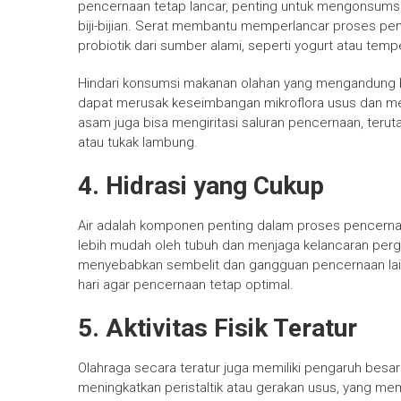
pencernaan tetap lancar, penting untuk mengonsumsi
biji-bijian. Serat membantu memperlancar proses pe
probiotik dari sumber alami, seperti yogurt atau te
Hindari konsumsi makanan olahan yang mengandung ba
dapat merusak keseimbangan mikroflora usus dan 
asam juga bisa mengiritasi saluran pencernaan, teru
atau tukak lambung.
4. Hidrasi yang Cukup
Air adalah komponen penting dalam proses pencernaa
lebih mudah oleh tubuh dan menjaga kelancaran perg
menyebabkan sembelit dan gangguan pencernaan lainny
hari agar pencernaan tetap optimal.
5. Aktivitas Fisik Teratur
Olahraga secara teratur juga memiliki pengaruh besa
meningkatkan peristaltik atau gerakan usus, yang m