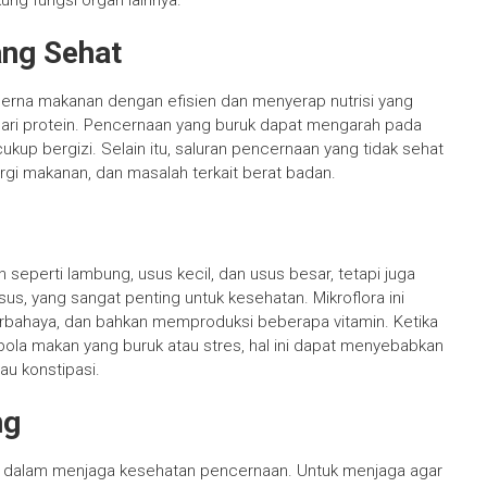
ng fungsi organ lainnya.
ang Sehat
rna makanan dengan efisien dan menyerap nutrisi yang
 dari protein. Pencernaan yang buruk dapat mengarah pada
kup bergizi. Selain itu, saluran pencernaan yang tidak sehat
i makanan, dan masalah terkait berat badan.
h seperti lambung, usus kecil, dan usus besar, tetapi juga
usus, yang sangat penting untuk kesehatan. Mikroflora ini
ahaya, dan bahkan memproduksi beberapa vitamin. Ketika
pola makan yang buruk atau stres, hal ini dapat menyebabkan
au konstipasi.
ng
 dalam menjaga kesehatan pencernaan. Untuk menjaga agar