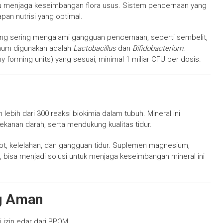
u menjaga keseimbangan flora usus. Sistem pencernaan yang
an nutrisi yang optimal.
ang sering mengalami gangguan pencernaan, seperti sembelit,
umum digunakan adalah
Lactobacillus
dan
Bifidobacterium
.
forming units) yang sesuai, minimal 1 miliar CFU per dosis.
lebih dari 300 reaksi biokimia dalam tubuh. Mineral ini
kanan darah, serta mendukung kualitas tidur.
, kelelahan, dan gangguan tidur. Suplemen magnesium,
, bisa menjadi solusi untuk menjaga keseimbangan mineral ini
g Aman
i izin edar dari BPOM.