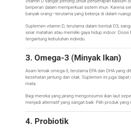
Vitamin D sangat penting untuk penyerapan kalsium dan
berperan dalam memperkuat sistem imun. Karena sebag
banyak orang—terutama yang bekerja di dalam ruang
Suplemen vitamin D, terutama dalam bentuk D3, sang
sinar matahari atau memiliki gaya hidup indoor. Dosi
tergantung kebutuhan individu.
3.
Omega-3 (Minyak Ikan)
Asam lemak omega-3, terutama EPA dan DHA yang dite
kesehatan jantung dan otak. Suplemen ini juga dap
mata.
Bagi mereka yang jarang mengonsumsi ikan laut sep
menjadi alternatif yang sangat baik. Pilih produk y
4.
Probiotik