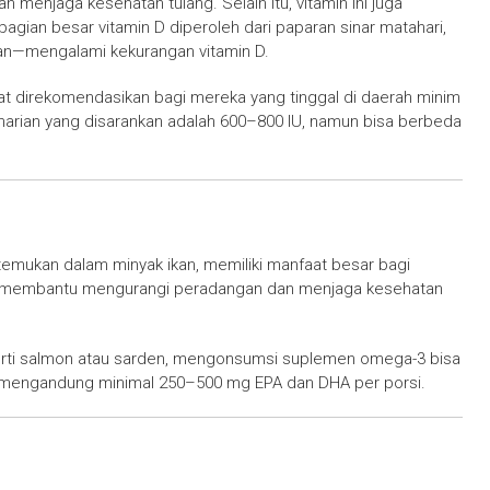
 menjaga kesehatan tulang. Selain itu, vitamin ini juga
ian besar vitamin D diperoleh dari paparan sinar matahari,
an—mengalami kekurangan vitamin D.
at direkomendasikan bagi mereka yang tinggal di daerah minim
s harian yang disarankan adalah 600–800 IU, namun bisa berbeda
mukan dalam minyak ikan, memiliki manfaat besar bagi
at membantu mengurangi peradangan dan menjaga kesehatan
erti salmon atau sarden, mengonsumsi suplemen omega-3 bisa
ang mengandung minimal 250–500 mg EPA dan DHA per porsi.