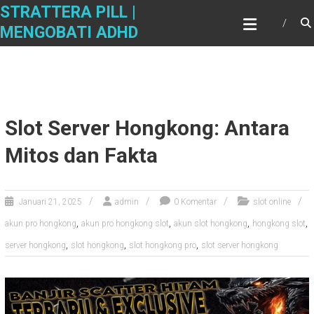
Skip
STRATTERA PILL |
to
MENGOBATI ADHD
content
Slot Server Hongkong: Antara
Mitos dan Fakta
Januari 21, 2025
admin
0 Komentar
slot online
,
,
,
,
akun pro hongkong
akun pro hongkong slot
akun slot hongkong
hongkong slot
,
,
,
server hongkong
slot hongkong
slot hongkong pro
slot server hongkong