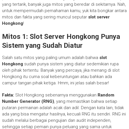
yang tertarik, banyak juga mitos yang beredar di sekitarnya. Nah,
untuk mempermudah pemahaman kamu, yuk kita bongkar antara
mitos dan fakta yang sering muncul seputar
slot server
Hongkong
!
Mitos 1: Slot Server Hongkong Punya
Sistem yang Sudah Diatur
Salah satu mitos yang paling umum adalah bahwa
slot
Hongkong
sudah punya sistem yang diatur sedemikian rupa
oleh pihak tertentu. Banyak yang percaya, jika menang di slot
Hongkong itu cuma soal keberuntungan atau bahkan ada
campur tangan pihak ketiga. Hmm, ini jelas salah besar!
Fakta:
Slot Hongkong sebenarnya menggunakan
Random
Number Generator (RNG)
, yang memastikan bahwa setiap
putaran permainan adalah acak dan adil. Dengan kata lain, tidak
ada yang bisa mengatur hasilnya, kecuali RNG itu sendiri. RNG ini
sudah melalui berbagai pengujian dan audit independen,
sehingga setiap pemain punya peluang yang sama untuk