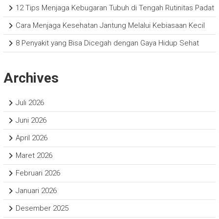
12 Tips Menjaga Kebugaran Tubuh di Tengah Rutinitas Padat
Cara Menjaga Kesehatan Jantung Melalui Kebiasaan Kecil
8 Penyakit yang Bisa Dicegah dengan Gaya Hidup Sehat
Archives
Juli 2026
Juni 2026
April 2026
Maret 2026
Februari 2026
Januari 2026
Desember 2025