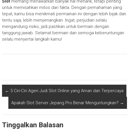
Slot
memang menawarkan banyak hal menarik, tetapi penting
untuk memisahkan mitos dari fakta. Dengan pemahaman yang
tepat, kamu bisa menikmati permainan ini dengan lebih bijak dan
tentu saja, lebih menyenangkan. Ingat, perjudian selalu
mengandung risiko, jadi pastikan untuk bermain dengan
tanggung jawab. Selamat bermain dan semoga keberuntungan
selalu menyertai langkah kamu!
←
5 Ciri-Ciri Agen Judi Slot Online yang Aman dan Terpercaya
Apakah Slot Server Jepang Pro Benar Menguntungkan?
→
Tinggalkan Balasan