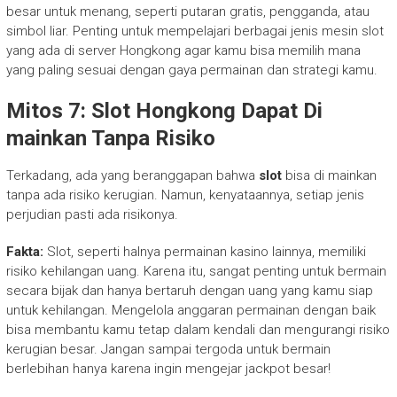
besar untuk menang, seperti putaran gratis, pengganda, atau
simbol liar. Penting untuk mempelajari berbagai jenis mesin slot
yang ada di server Hongkong agar kamu bisa memilih mana
yang paling sesuai dengan gaya permainan dan strategi kamu.
Mitos 7: Slot Hongkong Dapat Di
mainkan Tanpa Risiko
Terkadang, ada yang beranggapan bahwa
slot
bisa di mainkan
tanpa ada risiko kerugian. Namun, kenyataannya, setiap jenis
perjudian pasti ada risikonya.
Fakta:
Slot, seperti halnya permainan kasino lainnya, memiliki
risiko kehilangan uang. Karena itu, sangat penting untuk bermain
secara bijak dan hanya bertaruh dengan uang yang kamu siap
untuk kehilangan. Mengelola anggaran permainan dengan baik
bisa membantu kamu tetap dalam kendali dan mengurangi risiko
kerugian besar. Jangan sampai tergoda untuk bermain
berlebihan hanya karena ingin mengejar jackpot besar!