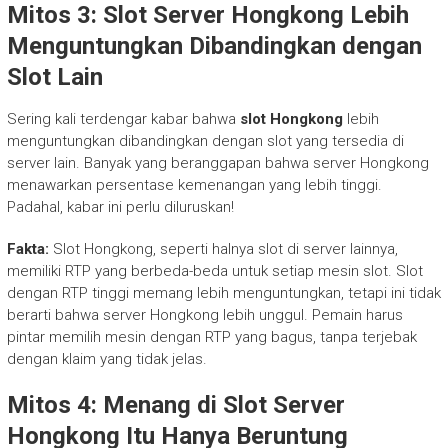
Mitos 3: Slot Server Hongkong Lebih
Menguntungkan Dibandingkan dengan
Slot Lain
Sering kali terdengar kabar bahwa
slot Hongkong
lebih
menguntungkan dibandingkan dengan slot yang tersedia di
server lain. Banyak yang beranggapan bahwa server Hongkong
menawarkan persentase kemenangan yang lebih tinggi.
Padahal, kabar ini perlu diluruskan!
Fakta:
Slot Hongkong, seperti halnya slot di server lainnya,
memiliki RTP yang berbeda-beda untuk setiap mesin slot. Slot
dengan RTP tinggi memang lebih menguntungkan, tetapi ini tidak
berarti bahwa server Hongkong lebih unggul. Pemain harus
pintar memilih mesin dengan RTP yang bagus, tanpa terjebak
dengan klaim yang tidak jelas.
Mitos 4: Menang di Slot Server
Hongkong Itu Hanya Beruntung