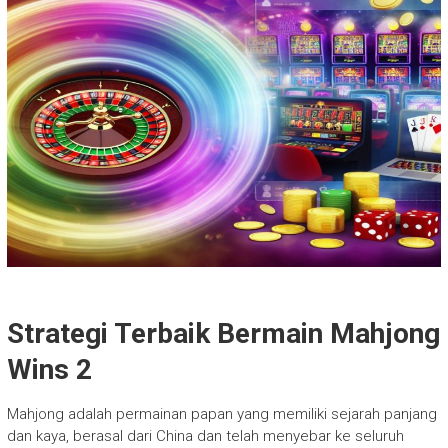
Strategi Terbaik Bermain Mahjong
Wins 2
Mahjong adalah permainan papan yang memiliki sejarah panjang
dan kaya, berasal dari China dan telah menyebar ke seluruh