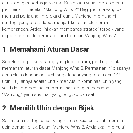
dunia dengan berbagai variasi. Salah satu varian populer dari
permainan ini adalah “Mahjong Wins 2.” Bagi pemula yang baru
memulai perjalanan mereka di dunia Mahjong, memahami
strategi yang tepat dapat menjadi kunci untuk meraih
kemenangan. Artikel ini akan membahas strategi terbaik yang
dapat membantu pemula dalam bermain Mahjong Wins 2.
1. Memahami Aturan Dasar
Sebelum terjun ke strategi yang lebih dalam, penting untuk
memahami aturan dasar Mahjong Wins 2. Permainan ini biasanya
dimainkan dengan set Mahjong standar yang terdiri dari 144
ubin. Tujuannya adalah untuk menyusun kombinasi ubin yang
valid dan memenangkan permainan dengan mencapai
“Mahjong,” yaitu susunan yang lengkap dan sah.
2. Memilih Ubin dengan Bijak
Salah satu strategi dasar yang harus dikuasai adalah memilih
ubin dengan bijak. Dalam Mahjong Wins 2, Anda akan memulai