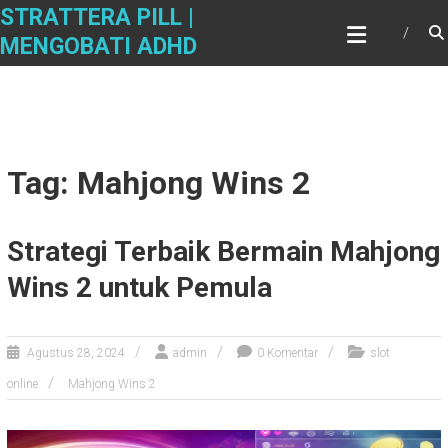
Skip
STRATTERA PILL |
to
MENGOBATI ADHD
content
Tag: Mahjong Wins 2
Strategi Terbaik Bermain Mahjong
Wins 2 untuk Pemula
Agustus 28, 2024
admin
0 Komentar
slot
online
Mahjong Wins 2