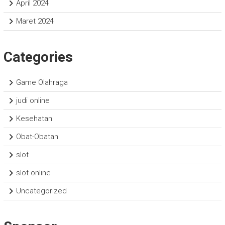
April 2024
Maret 2024
Categories
Game Olahraga
judi online
Kesehatan
Obat-Obatan
slot
slot online
Uncategorized