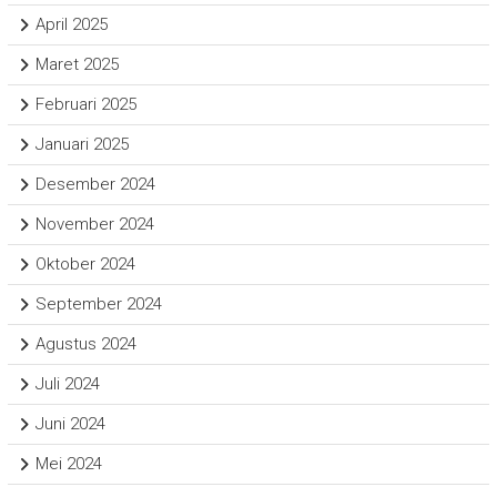
April 2025
Maret 2025
Februari 2025
Januari 2025
Desember 2024
November 2024
Oktober 2024
September 2024
Agustus 2024
Juli 2024
Juni 2024
Mei 2024