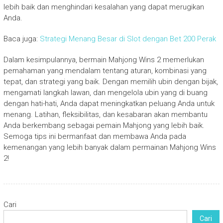
lebih baik dan menghindari kesalahan yang dapat merugikan
Anda.
Baca juga:
Strategi Menang Besar di Slot dengan Bet 200 Perak
Dalam kesimpulannya, bermain Mahjong Wins 2 memerlukan
pemahaman yang mendalam tentang aturan, kombinasi yang
tepat, dan strategi yang baik. Dengan memilih ubin dengan bijak,
mengamati langkah lawan, dan mengelola ubin yang di buang
dengan hati-hati, Anda dapat meningkatkan peluang Anda untuk
menang. Latihan, fleksibilitas, dan kesabaran akan membantu
Anda berkembang sebagai pemain Mahjong yang lebih baik.
Semoga tips ini bermanfaat dan membawa Anda pada
kemenangan yang lebih banyak dalam permainan Mahjong Wins
2!
Cari
Cari