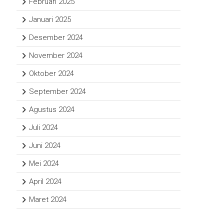
Februari 2025
Januari 2025
Desember 2024
November 2024
Oktober 2024
September 2024
Agustus 2024
Juli 2024
Juni 2024
Mei 2024
April 2024
Maret 2024