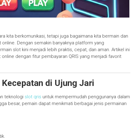
 kita berkomunikasi, tetapi juga bagaimana kita bermain dan
lot online. Dengan semakin banyaknya platform yang
ain slot kini menjadi lebih praktis, cepat, dan aman. Artikel ini
nline dengan fitur pembayaran QRIS yang menjadi favorit
Kecepatan di Ujung Jari
an teknologi
slot qris
untuk mempermudah penggunanya dalam
ngga besar, pemain dapat menikmati berbagai jenis permainan
ik.