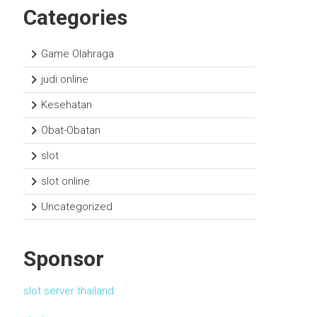
Categories
Game Olahraga
judi online
Kesehatan
Obat-Obatan
slot
slot online
Uncategorized
Sponsor
slot server thailand