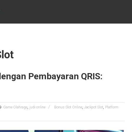
D
lot
 dengan Pembayaran QRIS:
,
,
,
Game Olahraga
judi online
Bonus Slot Online
Jackpot Slot
Platform