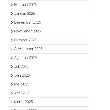
Februari 2026
Januari 2026
Desember 2025
November 2025
Oktober 2025
September 2025
Agustus 2025
Juli 2025
Juni 2025
Mei 2025
April 2025
Maret 2025