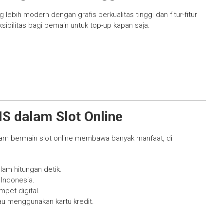
bih modern dengan grafis berkualitas tinggi dan fitur-fitur
sibilitas bagi pemain untuk top-up kapan saja.
S dalam Slot Online
m bermain slot online membawa banyak manfaat, di
am hitungan detik.
 Indonesia.
mpet digital.
u menggunakan kartu kredit.