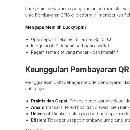
LuckySpin menawarkan pengalaman bermain slot yang le
unik. Pembayaran QRIS di platform ini memberikan flek
Mengapa Memilih LuckySpin?
Opsi deposit fleksibel mulai dari Rp10.000.
Integrasi QRIS dengan berbagai e-wallet.
Ragam tema slot yang menarik dan interaktif.
Keunggulan Pembayaran QRI
Menggunakan QRIS sebagai metode pembayaran dala
antaranya:
Praktis dan Cepat:
Proses pembayaran selesai dal
Aman:
Transaksi terenkripsi dan diawasi oleh Bank
Universal:
Didukung oleh juga berbagai aplikasi do
Efisien:
Tidak perlu repot membawa uang tunai ata