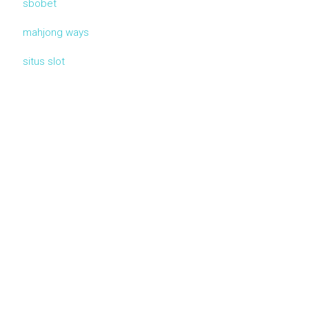
sbobet
mahjong ways
situs slot