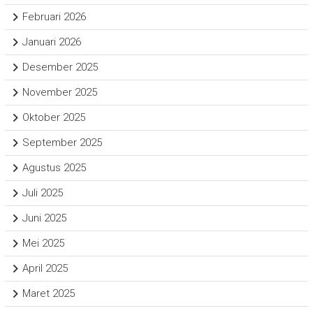
Februari 2026
Januari 2026
Desember 2025
November 2025
Oktober 2025
September 2025
Agustus 2025
Juli 2025
Juni 2025
Mei 2025
April 2025
Maret 2025