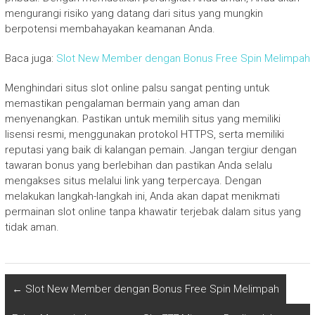
mengurangi risiko yang datang dari situs yang mungkin
berpotensi membahayakan keamanan Anda.
Baca juga:
Slot New Member dengan Bonus Free Spin Melimpah
Menghindari situs slot online palsu sangat penting untuk
memastikan pengalaman bermain yang aman dan
menyenangkan. Pastikan untuk memilih situs yang memiliki
lisensi resmi, menggunakan protokol HTTPS, serta memiliki
reputasi yang baik di kalangan pemain. Jangan tergiur dengan
tawaran bonus yang berlebihan dan pastikan Anda selalu
mengakses situs melalui link yang terpercaya. Dengan
melakukan langkah-langkah ini, Anda akan dapat menikmati
permainan slot online tanpa khawatir terjebak dalam situs yang
tidak aman.
←
Slot New Member dengan Bonus Free Spin Melimpah