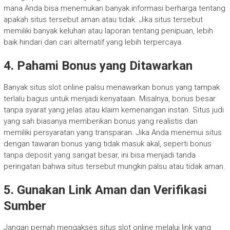
mana Anda bisa menemukan banyak informasi berharga tentang
apakah situs tersebut aman atau tidak. Jika situs tersebut
memiliki banyak keluhan atau laporan tentang penipuan, lebih
baik hindari dan cari alternatif yang lebih terpercaya.
4.
Pahami Bonus yang Ditawarkan
Banyak situs slot online palsu menawarkan bonus yang tampak
terlalu bagus untuk menjadi kenyataan. Misalnya, bonus besar
tanpa syarat yang jelas atau klaim kemenangan instan. Situs judi
yang sah biasanya memberikan bonus yang realistis dan
memiliki persyaratan yang transparan. Jika Anda menemui situs
dengan tawaran bonus yang tidak masuk akal, seperti bonus
tanpa deposit yang sangat besar, ini bisa menjadi tanda
peringatan bahwa situs tersebut mungkin palsu atau tidak aman.
5.
Gunakan Link Aman dan Verifikasi
Sumber
Jangan pernah mengakses situs slot online melalui link yang