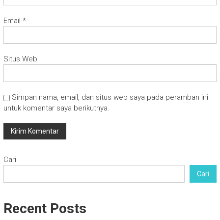
Email
*
Situs Web
Simpan nama, email, dan situs web saya pada peramban ini
untuk komentar saya berikutnya.
Cari
Cari
Recent Posts