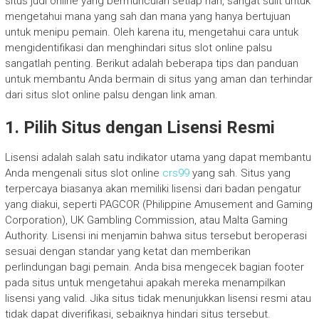
situs judi online yang bermunculan setiap hari, sangat sulit untuk
mengetahui mana yang sah dan mana yang hanya bertujuan
untuk menipu pemain. Oleh karena itu, mengetahui cara untuk
mengidentifikasi dan menghindari situs slot online palsu
sangatlah penting. Berikut adalah beberapa tips dan panduan
untuk membantu Anda bermain di situs yang aman dan terhindar
dari situs slot online palsu dengan link aman.
1.
Pilih Situs dengan Lisensi Resmi
Lisensi adalah salah satu indikator utama yang dapat membantu
Anda mengenali situs slot online
crs99
yang sah. Situs yang
terpercaya biasanya akan memiliki lisensi dari badan pengatur
yang diakui, seperti PAGCOR (Philippine Amusement and Gaming
Corporation), UK Gambling Commission, atau Malta Gaming
Authority. Lisensi ini menjamin bahwa situs tersebut beroperasi
sesuai dengan standar yang ketat dan memberikan
perlindungan bagi pemain. Anda bisa mengecek bagian footer
pada situs untuk mengetahui apakah mereka menampilkan
lisensi yang valid. Jika situs tidak menunjukkan lisensi resmi atau
tidak dapat diverifikasi, sebaiknya hindari situs tersebut.