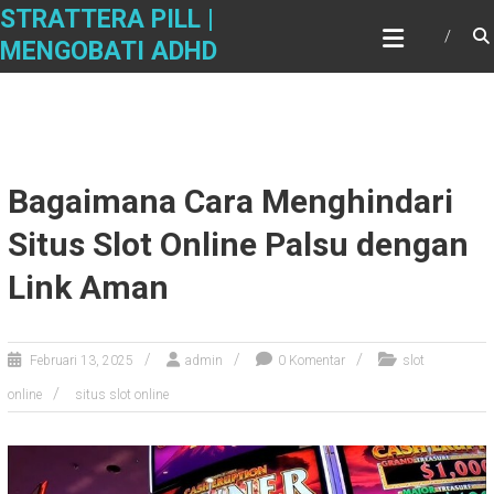
Skip
STRATTERA PILL |
to
MENGOBATI ADHD
content
Bagaimana Cara Menghindari
Situs Slot Online Palsu dengan
Link Aman
Februari 13, 2025
admin
0 Komentar
slot
online
situs slot online