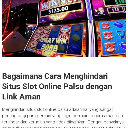
Bagaimana Cara Menghindari
Situs Slot Online Palsu dengan
Link Aman
Menghindari situs slot online palsu adalah hal yang sangat
penting bagi para pemain yang ingin bermain secara aman dan
terhindar dari kerugian yang tidak diinginkan. Dengan banyaknya