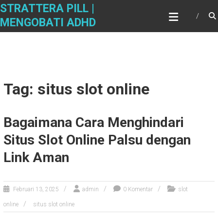
Skip
STRATTERA PILL |
to
MENGOBATI ADHD
content
Tag: situs slot online
Bagaimana Cara Menghindari
Situs Slot Online Palsu dengan
Link Aman
Februari 13, 2025
admin
0 Komentar
slot
online
situs slot online