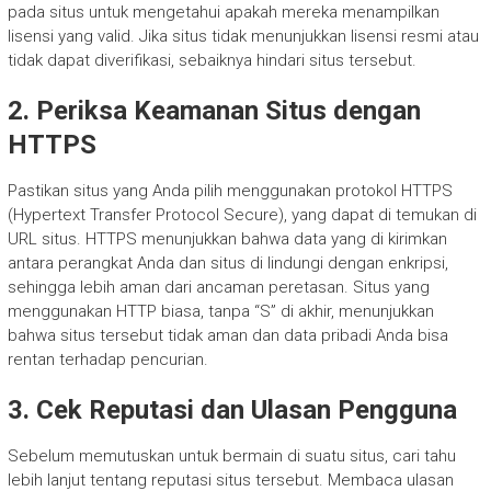
pada situs untuk mengetahui apakah mereka menampilkan
lisensi yang valid. Jika situs tidak menunjukkan lisensi resmi atau
tidak dapat diverifikasi, sebaiknya hindari situs tersebut.
2.
Periksa Keamanan Situs dengan
HTTPS
Pastikan situs yang Anda pilih menggunakan protokol HTTPS
(Hypertext Transfer Protocol Secure), yang dapat di temukan di
URL situs. HTTPS menunjukkan bahwa data yang di kirimkan
antara perangkat Anda dan situs di lindungi dengan enkripsi,
sehingga lebih aman dari ancaman peretasan. Situs yang
menggunakan HTTP biasa, tanpa “S” di akhir, menunjukkan
bahwa situs tersebut tidak aman dan data pribadi Anda bisa
rentan terhadap pencurian.
3.
Cek Reputasi dan Ulasan Pengguna
Sebelum memutuskan untuk bermain di suatu situs, cari tahu
lebih lanjut tentang reputasi situs tersebut. Membaca ulasan