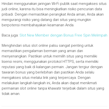
Hindari menggunakan jaringan Wi-Fi publik saat mengakses situs
judi online, karena itu bisa meningkatkan risiko pencurian data
pribadi. Dengan memastikan perangkat Anda aman, Anda akan
mengurangi risiko yang datang dari situs yang mungkin
berpotensi membahayakan keamanan Anda.
Baca juga:
Slot New Member dengan Bonus Free Spin Melimpah
Menghindari situs slot online palsu sangat penting untuk
memastikan pengalaman bermain yang aman dan
menyenangkan. Pastikan untuk memilih situs yang memiliki
lisensi resmi, menggunakan protokol HTTPS, serta memiliki
reputasi yang baik di kalangan pemain. Jangan tergiur dengan
tawaran bonus yang berlebihan dan pastikan Anda selalu
mengakses situs melalui link yang terpercaya. Dengan
melakukan langkah-langkah ini, Anda akan dapat menikmati
permainan slot online tanpa khawatir terjebak dalam situs yang
tidak aman.