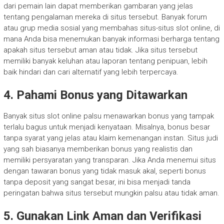
dari pemain lain dapat memberikan gambaran yang jelas
tentang pengalaman mereka di situs tersebut. Banyak forum
atau grup media sosial yang membahas situs-situs slot online, di
mana Anda bisa menemukan banyak informasi berharga tentang
apakah situs tersebut aman atau tidak. Jika situs tersebut
memiliki banyak keluhan atau laporan tentang penipuan, lebih
baik hindari dan cari alternatif yang lebih terpercaya.
4.
Pahami Bonus yang Ditawarkan
Banyak situs slot online palsu menawarkan bonus yang tampak
terlalu bagus untuk menjadi kenyataan. Misalnya, bonus besar
tanpa syarat yang jelas atau klaim kemenangan instan. Situs judi
yang sah biasanya memberikan bonus yang realistis dan
memiliki persyaratan yang transparan. Jika Anda menemui situs
dengan tawaran bonus yang tidak masuk akal, seperti bonus
tanpa deposit yang sangat besar, ini bisa menjadi tanda
peringatan bahwa situs tersebut mungkin palsu atau tidak aman.
5.
Gunakan Link Aman dan Verifikasi