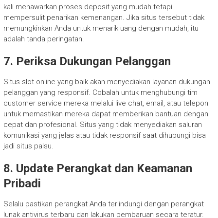
kali menawarkan proses deposit yang mudah tetapi
mempersulit penarikan kemenangan. Jika situs tersebut tidak
memungkinkan Anda untuk menarik uang dengan mudah, itu
adalah tanda peringatan.
7.
Periksa Dukungan Pelanggan
Situs slot online yang baik akan menyediakan layanan dukungan
pelanggan yang responsif. Cobalah untuk menghubungi tim
customer service mereka melalui live chat, email, atau telepon
untuk memastikan mereka dapat memberikan bantuan dengan
cepat dan profesional. Situs yang tidak menyediakan saluran
komunikasi yang jelas atau tidak responsif saat dihubungi bisa
jadi situs palsu.
8.
Update Perangkat dan Keamanan
Pribadi
Selalu pastikan perangkat Anda terlindungi dengan perangkat
lunak antivirus terbaru dan lakukan pembaruan secara teratur.