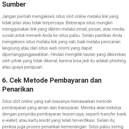
Sumber
Jangan pernah mengakses situs slot online melalui link yang
tidak jelas atau tidak terpercaya. Beberapa situs mungkin
menggunakan link yang dikirim melalui email, pesan, atau media
sosial untuk menarik Anda ke situs palsu. Selalu pastikan Anda
mengakses situs melalui link yang sah, baik melalui pencarian
langsung atau dari situs web resmi yang dapat
dipertanggungjawabkan. Hindari mengklik tautan yang dikirimkan
oleh pihak yang tidak dikenal, karena bisa jadi itu adalah phishing
atau upaya penipuan.
6.
Cek Metode Pembayaran dan
Penarikan
Situs slot online yang sah biasanya menawarkan metode
pembayaran yang aman dan transparan. Mereka akan bekerja
dengan penyedia pembayaran terpercaya, seperti transfer bank,
e-wallet, atau kartu kredit yang telah terverifikasi. Selain itu,
periksa juga proses penarikan kemenangan. Situs palsu sering