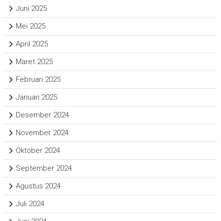
Juni 2025
Mei 2025
April 2025
Maret 2025
Februari 2025
Januari 2025
Desember 2024
November 2024
Oktober 2024
September 2024
Agustus 2024
Juli 2024