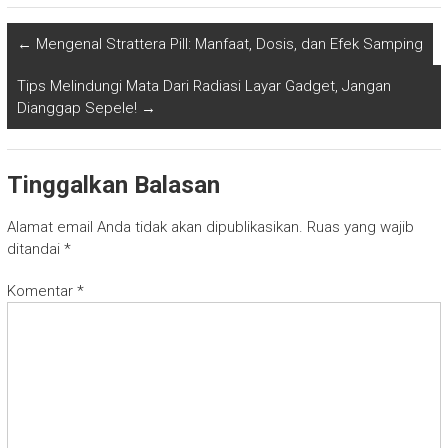
←
Mengenal Strattera Pill: Manfaat, Dosis, dan Efek Samping
Tips Melindungi Mata Dari Radiasi Layar Gadget, Jangan
Dianggap Sepele!
→
Tinggalkan Balasan
Alamat email Anda tidak akan dipublikasikan.
Ruas yang wajib
ditandai
*
Komentar
*