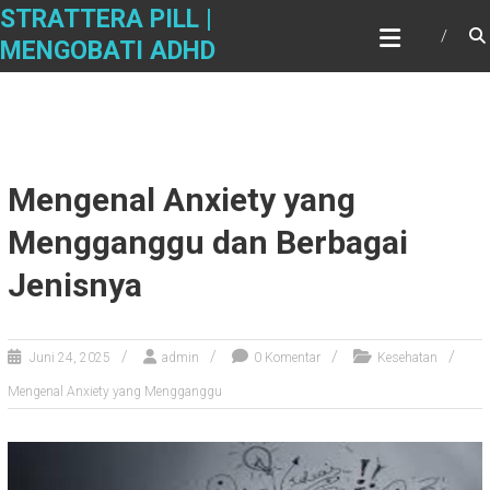
Skip
STRATTERA PILL |
to
MENGOBATI ADHD
content
Mengenal Anxiety yang
Mengganggu dan Berbagai
Jenisnya
Juni 24, 2025
admin
0 Komentar
Kesehatan
Mengenal Anxiety yang Mengganggu