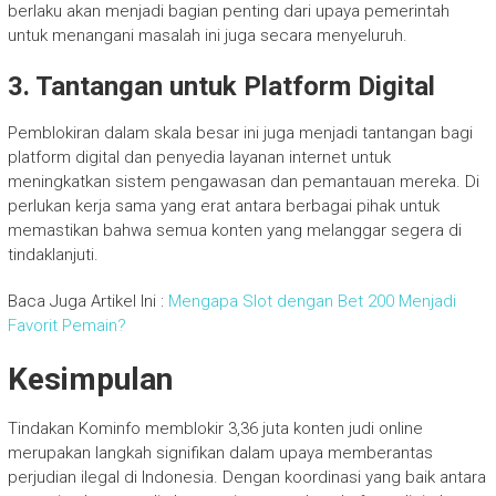
berlaku akan menjadi bagian penting dari upaya pemerintah
untuk menangani masalah ini juga secara menyeluruh.
3.
Tantangan untuk Platform Digital
Pemblokiran dalam skala besar ini juga menjadi tantangan bagi
platform digital dan penyedia layanan internet untuk
meningkatkan sistem pengawasan dan pemantauan mereka. Di
perlukan kerja sama yang erat antara berbagai pihak untuk
memastikan bahwa semua konten yang melanggar segera di
tindaklanjuti.
Baca Juga Artikel Ini :
Mengapa Slot dengan Bet 200 Menjadi
Favorit Pemain?
Kesimpulan
Tindakan Kominfo memblokir 3,36 juta konten judi online
merupakan langkah signifikan dalam upaya memberantas
perjudian ilegal di Indonesia. Dengan koordinasi yang baik antara