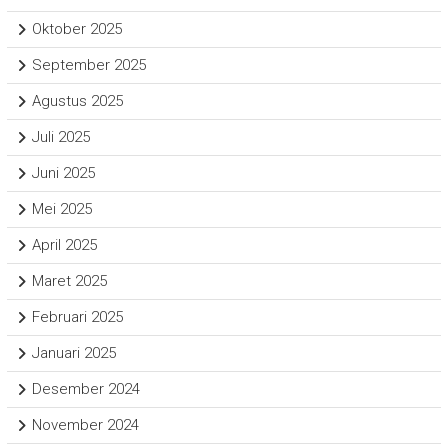
Oktober 2025
September 2025
Agustus 2025
Juli 2025
Juni 2025
Mei 2025
April 2025
Maret 2025
Februari 2025
Januari 2025
Desember 2024
November 2024