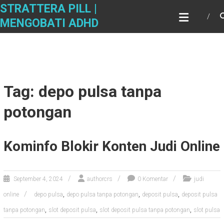
Skip
STRATTERA PILL |
to
MENGOBATI ADHD
content
Tag: depo pulsa tanpa
potongan
Kominfo Blokir Konten Judi Online
September 4, 2024
authorcrs
0 Komentar
judi
,
,
,
online
depo pulsa
depo pulsa tanpa potongan
deposit pulsa
deposit pulsa
,
,
,
tanpa potongan
slot deposit pulsa
slot deposit pulsa tanpa potongan
slot pulsa