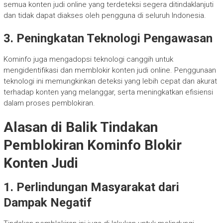
semua konten judi online yang terdeteksi segera ditindaklanjuti
dan tidak dapat diakses oleh pengguna di seluruh Indonesia.
3.
Peningkatan Teknologi Pengawasan
Kominfo juga mengadopsi teknologi canggih untuk
mengidentifikasi dan memblokir konten judi online. Penggunaan
teknologi ini memungkinkan deteksi yang lebih cepat dan akurat
terhadap konten yang melanggar, serta meningkatkan efisiensi
dalam proses pemblokiran.
Alasan di Balik Tindakan
Pemblokiran Kominfo Blokir
Konten Judi
1.
Perlindungan Masyarakat dari
Dampak Negatif