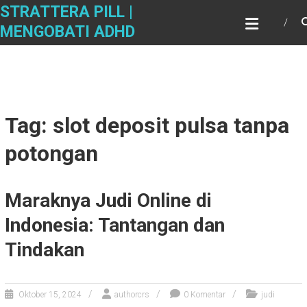
Skip
STRATTERA PILL |
to
MENGOBATI ADHD
content
Tag: slot deposit pulsa tanpa
potongan
Maraknya Judi Online di
Indonesia: Tantangan dan
Tindakan
Oktober 15, 2024
authorcrs
0 Komentar
judi