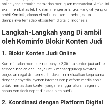
online yang semakin marak dan merugikan masyarakat. Artikel ini
akan membahas lebih dalam mengenai langkah-langkah yang di
ambil Kominfo, alasan di balik tindakan tersebut, serta
dampaknya terhadap ekosistem digital di Indonesia.
Langkah-Langkah yang Di ambil
oleh Kominfo Blokir Konten Judi
1.
Blokir Konten Judi Online
Kominfo telah memblokir sebanyak 3,36 juta konten judi online
sebagai bagian dari upaya untuk menanggulangi aktivitas
perjudian ilegal di internet. Tindakan ini melibatkan kerja sama
dengan penyedia layanan internet dan platform media sosial
untuk memastikan konten yang melanggar aturan segera di
hapus dan tidak dapat di akses oleh publik.
2.
Koordinasi dengan Platform Digital