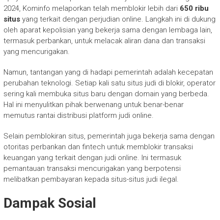
2024, Kominfo melaporkan telah memblokir lebih dari
650 ribu
situs
yang terkait dengan perjudian online. Langkah ini di dukung
oleh aparat kepolisian yang bekerja sama dengan lembaga lain,
termasuk perbankan, untuk melacak aliran dana dan transaksi
yang mencurigakan.
Namun, tantangan yang di hadapi pemerintah adalah kecepatan
perubahan teknologi. Setiap kali satu situs judi di blokir, operator
sering kali membuka situs baru dengan domain yang berbeda.
Hal ini menyulitkan pihak berwenang untuk benar-benar
memutus rantai distribusi platform judi online.
Selain pemblokiran situs, pemerintah juga bekerja sama dengan
otoritas perbankan dan fintech untuk memblokir transaksi
keuangan yang terkait dengan judi online. Ini termasuk
pemantauan transaksi mencurigakan yang berpotensi
melibatkan pembayaran kepada situs-situs judi ilegal.
Dampak Sosial