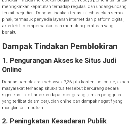
Langkah ini juga merupakan bagian dari upaya pemerintah untuk
meningkatkan kepatuhan terhadap regulasi dan undang-undang
terkait perjudian. Dengan tindakan tegas ini, diharapkan semua
pihak, termasuk penyedia layanan internet dan platform digital,
akan lebih memperhatikan dan mematuhi peraturan yang
berlaku.
Dampak Tindakan Pemblokiran
1.
Pengurangan Akses ke Situs Judi
Online
Dengan pemblokiran sebanyak 3,36 juta konten judi online, akses
masyarakat terhadap situs-situs tersebut berkurang secara
signifikan. Ini diharapkan dapat mengurangi jumlah pengguna
yang terlibat dalam perjudian online dan dampak negatif yang
mungkin di timbulkan.
2.
Peningkatan Kesadaran Publik