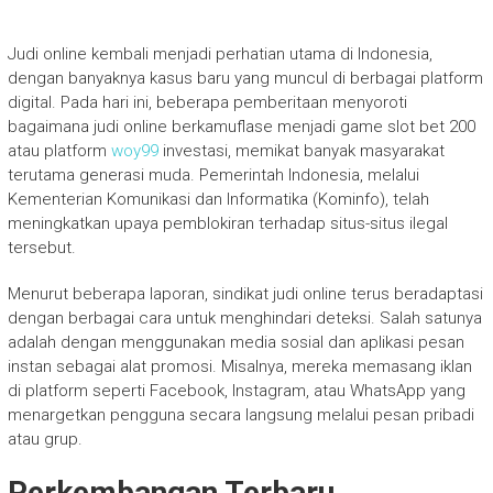
Judi online kembali menjadi perhatian utama di Indonesia,
dengan banyaknya kasus baru yang muncul di berbagai platform
digital. Pada hari ini, beberapa pemberitaan menyoroti
bagaimana judi online berkamuflase menjadi game
slot bet 200
atau platform
woy99
investasi, memikat banyak masyarakat
terutama generasi muda. Pemerintah Indonesia, melalui
Kementerian Komunikasi dan Informatika (Kominfo), telah
meningkatkan upaya pemblokiran terhadap situs-situs ilegal
tersebut.
Menurut beberapa laporan, sindikat judi online terus beradaptasi
dengan berbagai cara untuk menghindari deteksi. Salah satunya
adalah dengan menggunakan media sosial dan aplikasi pesan
instan sebagai alat promosi. Misalnya, mereka memasang iklan
di platform seperti Facebook, Instagram, atau WhatsApp yang
menargetkan pengguna secara langsung melalui pesan pribadi
atau grup.
Perkembangan Terbaru