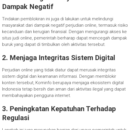
Dampak Negatif
Tindakan pemblokiran ini juga di lakukan untuk melindungi
masyarakat dari dampak negatif perjudian online, termasuk risiko
kecanduan dan kerugian finansial. Dengan mengurangi akses ke
situs judi online, pemerintah berharap dapat mencegah dampak
buruk yang dapat di timbulkan oleh aktivitas tersebut.
2.
Menjaga Integritas Sistem Digital
Perjudian online yang tidak diatur dapat merusak integritas
sistem digital dan keamanan informasi. Dengan memblokir
konten tersebut, Kominfo berupaya menjaga ekosistem digital
Indonesia tetap bersih dan aman dari aktivitas ilegal yang dapat
membahayakan pengguna internet.
3.
Peningkatan Kepatuhan Terhadap
Regulasi