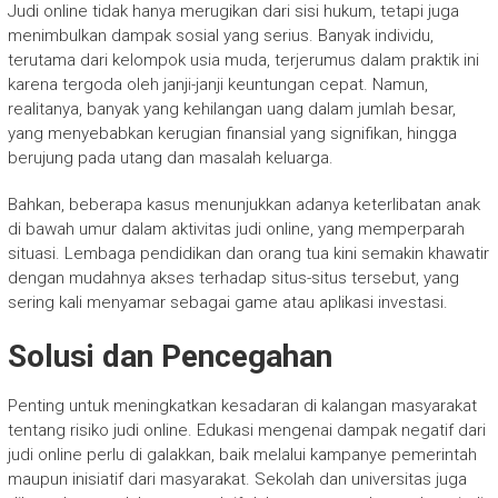
Judi online tidak hanya merugikan dari sisi hukum, tetapi juga
menimbulkan dampak sosial yang serius. Banyak individu,
terutama dari kelompok usia muda, terjerumus dalam praktik ini
karena tergoda oleh janji-janji keuntungan cepat. Namun,
realitanya, banyak yang kehilangan uang dalam jumlah besar,
yang menyebabkan kerugian finansial yang signifikan, hingga
berujung pada utang dan masalah keluarga.
Bahkan, beberapa kasus menunjukkan adanya keterlibatan anak
di bawah umur dalam aktivitas judi online, yang memperparah
situasi. Lembaga pendidikan dan orang tua kini semakin khawatir
dengan mudahnya akses terhadap situs-situs tersebut, yang
sering kali menyamar sebagai game atau aplikasi investasi.
Solusi dan Pencegahan
Penting untuk meningkatkan kesadaran di kalangan masyarakat
tentang risiko judi online. Edukasi mengenai dampak negatif dari
judi online perlu di galakkan, baik melalui kampanye pemerintah
maupun inisiatif dari masyarakat. Sekolah dan universitas juga