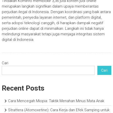
Tindakan Kominfo memblokir 3,36 juta konten judi online
merupakan langkah signifikan dalam upaya memberantas
perjudian ilegal di Indonesia. Dengan koordinasi yang baik antara
pemerintah, penyedia layanan internet, dan platform digital,
serta adopsi teknologi canggih, di harapkan dampak negatif
perjudian online dapat di minimalkan. Langkah ini tidak hanya
melindungi masyarakat tetapi juga menjaga integritas sistem
digital di Indonesia.
Cari
Cari
Recent Posts
Cara Mencegah Miopia: Taktik Menahan Minus Mata Anak
Strattera (Atomoxetine): Cara Kerja dan Efek Samping untuk