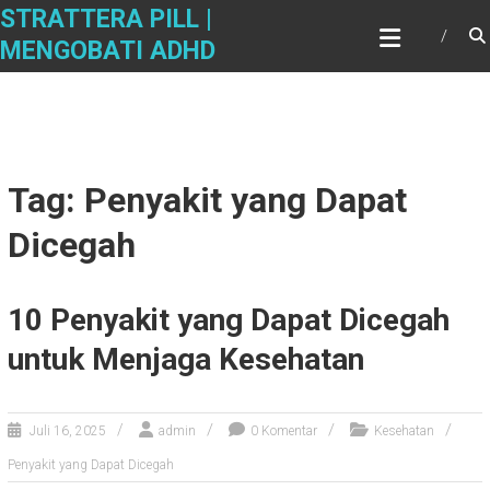
Skip
STRATTERA PILL |
to
MENGOBATI ADHD
content
Tag: Penyakit yang Dapat
Dicegah
10 Penyakit yang Dapat Dicegah
untuk Menjaga Kesehatan
Juli 16, 2025
admin
0 Komentar
Kesehatan
Penyakit yang Dapat Dicegah