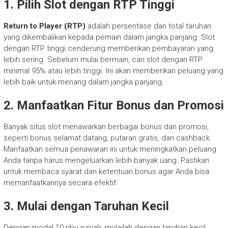
1.
Pilih Slot dengan RTP Tinggi
Return to Player (RTP)
adalah persentase dari total taruhan
yang dikembalikan kepada pemain dalam jangka panjang. Slot
dengan RTP tinggi cenderung memberikan pembayaran yang
lebih sering. Sebelum mulai bermain, cari slot dengan RTP
minimal 95% atau lebih tinggi. Ini akan memberikan peluang yang
lebih baik untuk menang dalam jangka panjang.
2.
Manfaatkan Fitur Bonus dan Promosi
Banyak situs slot menawarkan berbagai bonus dan promosi,
seperti bonus selamat datang, putaran gratis, dan cashback.
Manfaatkan semua penawaran ini untuk meningkatkan peluang
Anda tanpa harus mengeluarkan lebih banyak uang. Pastikan
untuk membaca syarat dan ketentuan bonus agar Anda bisa
memanfaatkannya secara efektif.
3.
Mulai dengan Taruhan Kecil
Dengan modal 10 ribu rupiah, mulailah dengan taruhan kecil