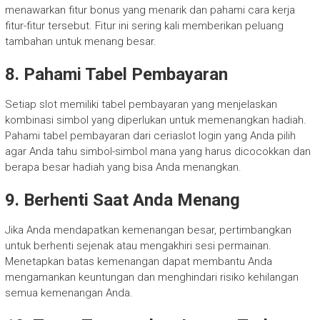
menawarkan fitur bonus yang menarik dan pahami cara kerja
fitur-fitur tersebut. Fitur ini sering kali memberikan peluang
tambahan untuk menang besar.
8.
Pahami Tabel Pembayaran
Setiap slot memiliki tabel pembayaran yang menjelaskan
kombinasi simbol yang diperlukan untuk memenangkan hadiah.
Pahami tabel pembayaran dari ceriaslot login yang Anda pilih
agar Anda tahu simbol-simbol mana yang harus dicocokkan dan
berapa besar hadiah yang bisa Anda menangkan.
9.
Berhenti Saat Anda Menang
Jika Anda mendapatkan kemenangan besar, pertimbangkan
untuk berhenti sejenak atau mengakhiri sesi permainan.
Menetapkan batas kemenangan dapat membantu Anda
mengamankan keuntungan dan menghindari risiko kehilangan
semua kemenangan Anda.