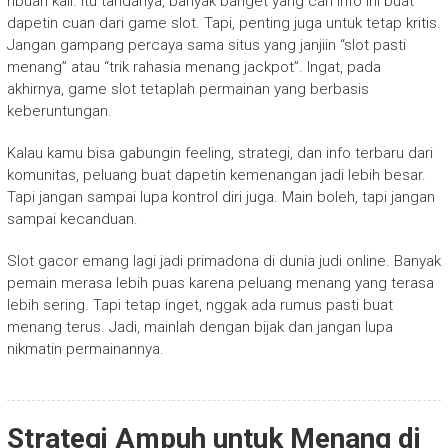
ribuan kali. Itu tandanya, banyak banget yang cari info ini buat
dapetin cuan dari game slot. Tapi, penting juga untuk tetap kritis.
Jangan gampang percaya sama situs yang janjiin “slot pasti
menang” atau “trik rahasia menang jackpot”. Ingat, pada
akhirnya, game slot tetaplah permainan yang berbasis
keberuntungan.
Kalau kamu bisa gabungin feeling, strategi, dan info terbaru dari
komunitas, peluang buat dapetin kemenangan jadi lebih besar.
Tapi jangan sampai lupa kontrol diri juga. Main boleh, tapi jangan
sampai kecanduan.
Slot gacor emang lagi jadi primadona di dunia judi online. Banyak
pemain merasa lebih puas karena peluang menang yang terasa
lebih sering. Tapi tetap inget, nggak ada rumus pasti buat
menang terus. Jadi, mainlah dengan bijak dan jangan lupa
nikmatin permainannya.
Strategi Ampuh untuk Menang di