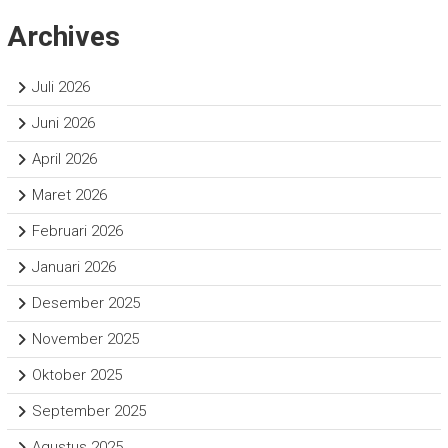
Archives
Juli 2026
Juni 2026
April 2026
Maret 2026
Februari 2026
Januari 2026
Desember 2025
November 2025
Oktober 2025
September 2025
Agustus 2025