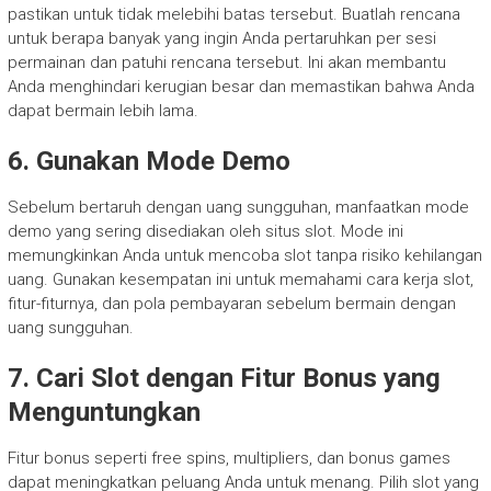
pastikan untuk tidak melebihi batas tersebut. Buatlah rencana
untuk berapa banyak yang ingin Anda pertaruhkan per sesi
permainan dan patuhi rencana tersebut. Ini akan membantu
Anda menghindari kerugian besar dan memastikan bahwa Anda
dapat bermain lebih lama.
6.
Gunakan Mode Demo
Sebelum bertaruh dengan uang sungguhan, manfaatkan mode
demo yang sering disediakan oleh situs slot. Mode ini
memungkinkan Anda untuk mencoba slot tanpa risiko kehilangan
uang. Gunakan kesempatan ini untuk memahami cara kerja slot,
fitur-fiturnya, dan pola pembayaran sebelum bermain dengan
uang sungguhan.
7.
Cari Slot dengan Fitur Bonus yang
Menguntungkan
Fitur bonus seperti free spins, multipliers, dan bonus games
dapat meningkatkan peluang Anda untuk menang. Pilih slot yang