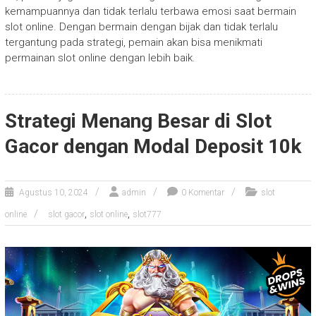
kemampuannya dan tidak terlalu terbawa emosi saat bermain
slot online. Dengan bermain dengan bijak dan tidak terlalu
tergantung pada strategi, pemain akan bisa menikmati
permainan slot online dengan lebih baik.
Strategi Menang Besar di Slot
Gacor dengan Modal Deposit 10k
Agustus 10, 2024
admin
0 Komentar
slot
,
,
online
slot gacor
slot online
slot777